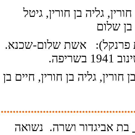
............................