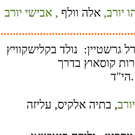
............................