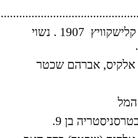
............................................