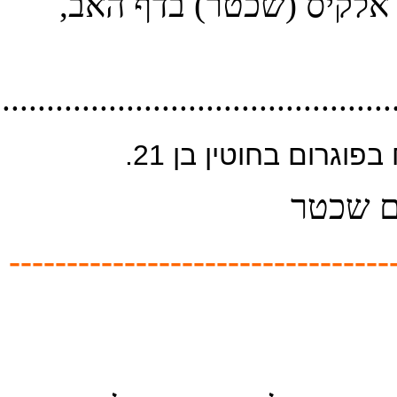
............................................