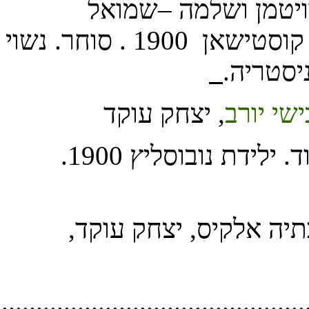
............................................