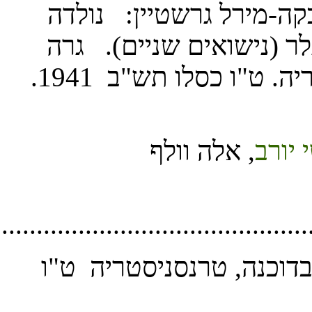
............................................