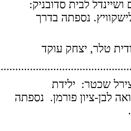
............................................