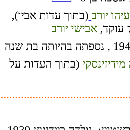
.............................