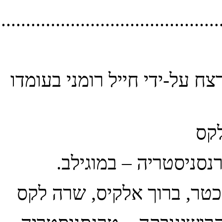
............................................