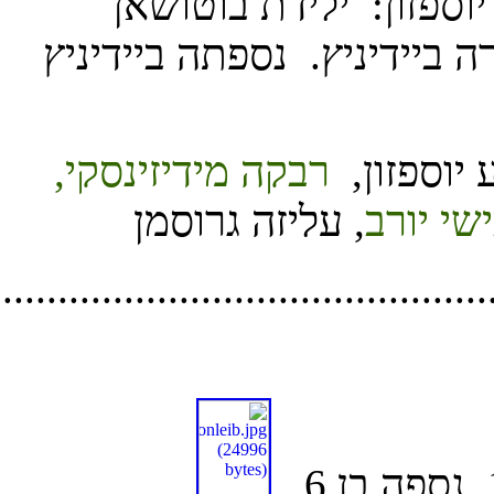
............................................