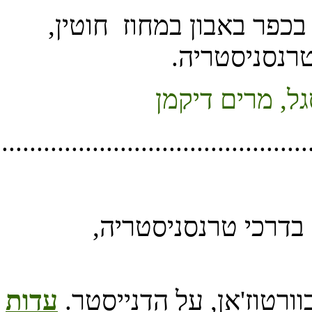
............................................