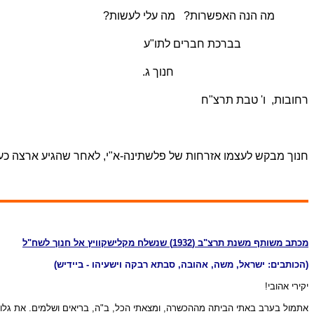
מה הנה האפשרות?
מה עלי לעשות?
בברכת חברים לתו"ע
חנוך ג.
רחובות,
ו' טבת תרצ"ח
חנוך מבקש לעצמו אזרחות של פלשתינה-א"י, לאחר שהגיע ארצה כעו
מכתב משותף משנת תרצ"ב (1932) שנשלח מקלישקוויץ אל חנוך לשח"ל
(הכותבים: ישראל, משה, אהובה, סבתא רבקה וישעיהו - ביידיש)
יקירי אהובי!
אתמול בערב באתי הביתה מההכשרה, ומצאתי הכל, ב"ה, בריאים ושלמים. את גלוייתך