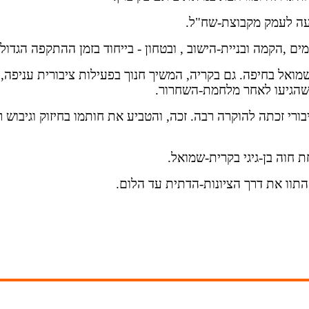
עה לעמק
מקבוצת-שח"ל
.
מים
,
הקמה ובניית-הישוב , ובטחון - בייחוד בזמן ההתקפה הגדול
שמואל
בחיפה. גם בקריה, המשיך חנוך בפעילות ציבורית עניפה,
שהגיעו לאחר מלחמת-השחרור
.
ורי
זכתה להוקרה רבה. זכה, והטביע את חותמו בחיזוק וגיבוש ר
ת חוה
בן-גיגי בקרית-שמואל
.
התוו את
דרך הציונות-הדתית עד הלום
.