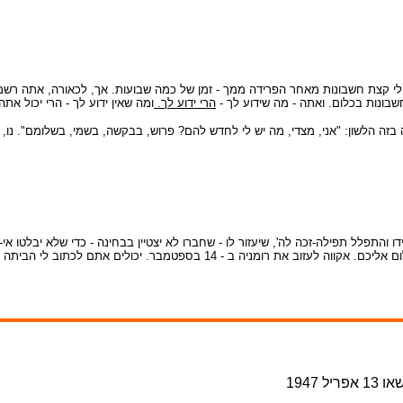
לי קצת חשבונות מאחר הפרידה ממך - זמן של כמה שבועות. אך, לכאורה, אתה רשמת א
שבונות בכלום. ואתה - מה שידוע לך -
הרי ידוע לך.
ומה שאין ידוע לך - הרי יכול אתה
זה הלשון: "אני, מצדי, מה יש לי לחדש להם? פרוש, בבקשה, בשמי, בשלומם". נו, 
תפלל תפילה-זכה לה', שיעזור לו - שחברו לא יצטיין בבחינה - כדי שלא יבלטו אי-יד
יפה-יפה אי ידיעתי. ומשום-זה לא ארבה בדברים, רק אעתיר את פני ה' שיובילני בשלום 
1947