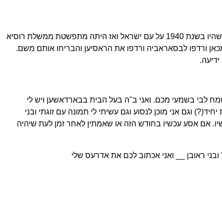
ואני וזוגתי יודית אנחנו בחיים עם בתי הבתולה מחלה תחי' בת טו"ב שנים אבל בני יוסף שמשון שהי' דר בבוקרעשט ומחמת רציחת העמים שהיו בשנת 1940 על עם ישראל ואז היתה מתפשטת ממשלת רוסיא
מכאן ורדפו לבסאראביה ורדפו את הראסיען והבריחו אותם משם.
ידיעה.
ישמח לבי בשמעי מכם. ואני ב"ה בעל הבית בבארדאשען ויש לי
יד(?) וגם אני מוכן לנסוע וגם עשיתי לי תמונה עם זוגתי ובני
יו. אם אסע עכשיו בחודש הזה או שאמתין לאחר זמן לעת שיהיה
 ובני ראובן __ ואני אכתוב לכם את אדרעס שלי