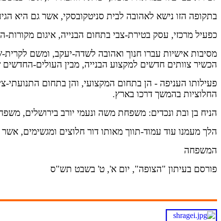
בתקופה הזו נישא לאהובה לבית סניטקובסקי, אשר גם היא הגי
כפעיל מרכזי, עסק בטירת-צבי בתחום הבנייה, איגום מקורות-ה
מסיבות אישיות עברו חנוך ואהובה לשדה-יעקב, ומשם לקרית-
הכשיר צוותים חדשים למקצוע הבנייה, מבין
העולים-החדשים 
פעילותו העניפה - הן בתחום המקצועי, והן בתחום התנועתי-ציב
החלוציות בהמשך דרכו בארץ
.
הניח בן ובת ונכדים: משפחת משה ונעמי יורב בירושלים, משפח
הלך מעמנו עוד עמוד-תווך מאותו דור חלוצים ומגשימים, אשר 
המשפחה
פורסם בעיתון "הצופה", יום א', ט' בשבט תש"ס