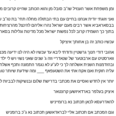
ומן משפחת אשר הענזיל שו"ב סובל-מן והוא הכותב שהיינו קרובים 
בבסאראביא אשר רבים מעם ישראל נהרו אליהם להינצל מהרציחות נסע
בתוך כך השמידו קרוב לכל נפשות ישראל מכל מדינות וגלילות בסאראבי
עכשיו כותב זה בן אחותך איציקל
אהובי דודי חנוך גרשטיין ודודתי ליבא עד עכשיו לא היה לנו ידיעה
ווארסטיט עם ארבוטער של שנאדריי וזה ג' שנים שאני נשוי ויש לי ילד 
ובהזדמנות השנית אשלחה לך כי לע"ע לא נגמר התמונה ותכף אשלח _
עליה חוקית ואם אקח אתי את השטעפאף ___ ומה שידעת שיותר טוב ע
יותר אין לחדש ואסיים את מכתבי בדרישת שלום ובנשיקות לבביות לכו
איציק בעלפר בארדאיזשען קרונטאר
להאדרעסא לכאן תכתוב נא ברומייניש
וגם המכתב אם תכתוב אליי לבראדאשען תכתוב נא ג"כ ברומניש