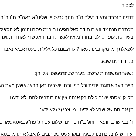
לכבוד
דודינו הנכבד ומאוד נעלה ה"ה חנוך גרשטיין שליט"א באה"ק ת"ו ב"ב 
מכתבם הנחמד ונעים תודה לאל הגיענו חוה"מ פסח והזמן לא הספיק 
בשחיטת עופות. ולכן בחוה"מ אין לעשות דבר האפשרי לאחר המועד. ועכ
לשאלתך מי מקרובינו נשאר? לדאבוננו כל גלילות בעסראביא נאבדו ונש
בני דודתינו שבע
נשאר המשפחות שישבו בעיר שטיפינעשט ואלו הן:
חיים הערש וזוגתו יודית וכל בניו ובתו יושבים כאן בבאטאשען מעת הגירוש 21 יונ
מק"ק יאססי ישנם כולם רק אנחנו אין אנו כותבים להם ולא ידענו ____
מן אחותה של שבע לא ידענו. מן צבי (?) לא ידענו
ר' צבי שו"ב יוזפאהן וזוג' ב"ה בחיים ושלום עם זוג' פה"ג באטאשאן ו
ועוד יש לו בנים ובנות בעיר בוקרעשט שכותבים לו אבל אותן מן בס