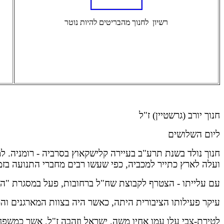
רשיון לחנוך מהבריטים להיות נוטר
חנוך יורב (גרשטיין) ז"ל
ליום השלושים
חנוך נולד בשנת תרע"ב בעיירה קלישקאוץ בסרביה - רומניה. ל
ועלה לארץ כתייר למכביה, כפי שעשו רבים מחברי התנועה
בזמ
עם עלייתו - הצטרף לקבוצת שח"ל ברחובות, פעל במסגרת "ה
עיקר פעילותו הציבורית היתה, כאשר היה בצוות המארגנים וה
לטירת-צבי עלו עמו אחיו משה, ישראל וזהבה ז"ל, אשר כמשפח