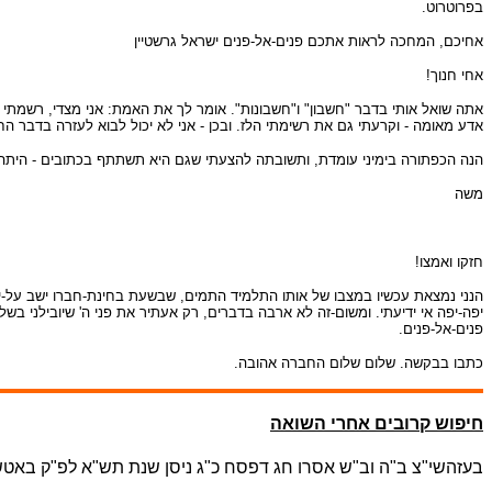
בפרוטרוט.
אחיכם, המחכה לראות אתכם פנים-אל-פנים ישראל גרשטיין
אחי חנוך!
אתה שואל אותי בדבר "חשבון" ו"חשבונות". אומר לך את האמת: אני מצדי, רשמתי 
אדע מאומה - וקרעתי גם את רשימתי הלז. ובכן - אני לא יכול לבוא לעזרה בדבר הח
הנה הכפתורה בימיני עומדת, ותשובתה להצעתי שגם היא תשתתף בכתובים - היתה ב
משה
חזקו ואמצו!
הנני נמצאת עכשיו במצבו של אותו התלמיד התמים, שבשעת בחינת-חברו ישב על-ידו וה
פנים-אל-פנים.
כתבו בבקשה. שלום שלום החברה אהובה.
חיפוש קרובים אחרי השואה
בעזהשי"צ ב"ה וב"ש אסרו חג דפסח כ"ג ניסן שנת תש"א לפ"ק באטשאו 13 אפריל 