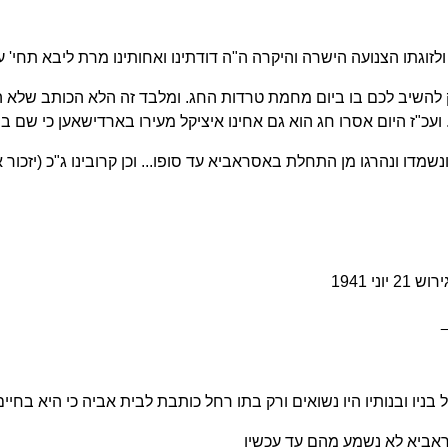
ולזוגתו הצנועה הישרה והיקרה ה"ה דודתינו ואחותינו מרת ליבא תחי' 
להשיב לכם בו ביום מחמת טרדות החג. ומלבד זה הלא הכותב שלא הו
"ז היום אסרו חג הוא גם אחינו איציקל מעירו בארדישאען כי שם ביתו.
מדו ונהרגו מן התחלת באסראביא עד סופו... וכן קרובינו ג"כ (יזכור 
י 1941
כל בניו ובנותיו היו נשואים ורק בתו רחל כותבת לבית אביה כי היא בח
אראביא לא נשמע מהם עד עכשיו