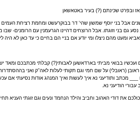
מאז ובפרט שכינתם (?) בעיר באטאשאן
 גם בני וזוגתו. אבל הרוצחים דהיינו הגרעמנין עם הרומנים- שבו 
א ומעט מהם ניצלו ומי יודע אם בניי הם בחיים כי עד כאן לא היה לי 
 מכם ועכשיו בבואי מביתי בארדאשען לאבותי(?) קבלתי מכתבכם ומאד 
ראובן (ראובלי) על שם חמי וגם תקותי לעלות לאה"ק ואני בההסתדרות יח
__ מכתב ותודיעני נא איך לעשות ואיך המנהג אודות נסיעתי אם עכש
בורי הודיעני נא.
לכם את דודי האהוב וחביב והילד הנחמד ונעים וגם זוגתי העניא תחי'