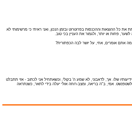
ת כל ההוצאות וההכנסות בפרוטרוט ובזמן הנכון, ואני ראיתי כי מרשימותי לא
 לשער, פחות או יותר, ולגמור את העניין בכי טוב.
מה אתם אומרים, אחי, על יושר לבה הכפתורית?
יעותיו שלו. אך, לדאבוני, לא שמע ה' בקולי, וכשאתחיל אני לכתוב - אזי תתבלט
אליכם. אקווה לעזוב את רומניה ב - 14 בספטמבר. יכולים אתם לכתוב לי הביתה לשטפנשט. אמי, ב"ה בריאה, ומצב-רוחה אולי יעלה בידי לתאר, כשנתראה